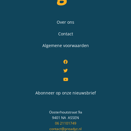
Bonussen
:
Of
u
Over ons
nu
Contact
een
mobiel,
Algemene voorwaarden
tablet
of
Facebook
Twitter
Youtube
desktop
bezit
–
u
kunt
Abonneer op onze nieuwsbrief
Retropolis
voor
echt
Oosterhoutstraat 9a
9401 NA ASSEN
geld
06 21101749
spelen
contact@preadyz.nl