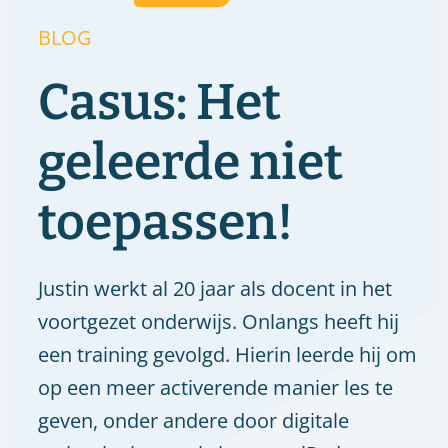
Nederlands
Casino
BLOG
Promotiecode
2026
Casus: Het
De
Beste
geleerde niet
Casino
Bonussen
-
toepassen!
Het
Amerikaanse
roulette
Justin werkt al 20 jaar als docent in het
wiel
voortgezet onderwijs. Onlangs heeft hij
heeft
38
een training gevolgd. Hierin leerde hij om
zakken
op een meer activerende manier les te
bestaande
uit
geven, onder andere door digitale
36